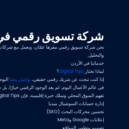
شركة تسويق رقمي في 
نحن شركة تسويق رقمي مقرها عمّان، ونعمل مع شركات في
والتحليل.
خدماتنا في الأردن
لماذا تختار
Digital Tips
؟
إذا كنت تبحث عن شريك رقمي حقيقي،
تواصل معنا
اليوم
في عالم الأعمال اليوم، لم يعد الوجود الرقمي خيارًا، بل
تفهم السوق المحلي وتملك خبرة إقليمية، فإن Digital Tips تقدم لك حلولًا مبنية على نتائج حقيقية، وليس مجرد منشورات أو حملات عشوائية.
إدارة حسابات السوشيال ميديا
تحسين محركات البحث (SEO)
إعلانات Google وMeta
تصميم وتطوير المواقع