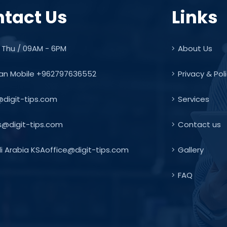
tact Us
Links
 Thu / 09AM - 6PM
About Us
an Mobile +962797636552
Privacy & Pol
@digit-tips.com
Services
s@digit-tips.com
Contact us
 Arabia KSAoffice@digit-tips.com
Gallery
FAQ