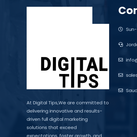
Con
Sun-
Jord
info
sale
Saudi
At Digital Tips,We are committed to
delivering innovative and results-
driven full digital marketing
solutions that exceed
expectations, foster growth, and